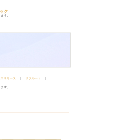
ック
ります。
レスリリース
｜
リクルート
｜
ります。
！