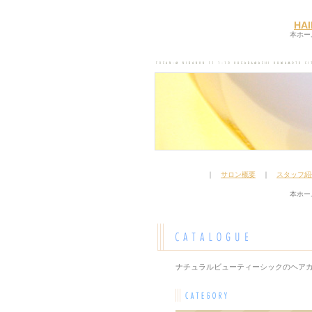
HAI
本ホー
｜
サロン概要
｜
スタッフ紹
本ホー
ナチュラルビューティーシックのヘア