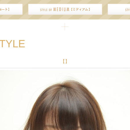
TYLE
【
】